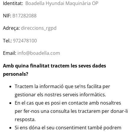
Identitat:
Boadella Hyundai Maquinària OP
NIF:
B17282088
Adreça:
direccions_rgpd
Tel.:
972478100
Email:
info@boadella.com
Amb quina finalitat tractem les seves dades
personals?
Tractem la informació que se’ns facilita per
gestionar els nostres serveis informàtics.
En el cas que es posi en contacte amb nosaltres
per fer-nos una consulta les tractarem per donar-li
resposta.
Si ens dóna el seu consentiment també podrem