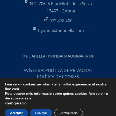
N-2, 706, 5 Riudellots de la Selva
17457 - Girona
972 478 400
hyundai@boadella.com
© BOADELLA HYUNDAI MAQUINÀRIA OP
AVÍS LEGAL
POLÍTICA DE PRIVACITAT
POLÍTICA DE COOKIES
Fem servir cookies per oferir-te la millor experiència al nostre
lloc web.
Pots obtenir més informació sobre quines cookies fem servir o
desactivar-les a
configuració
.
Acceptar
Rebutjar
Configuració